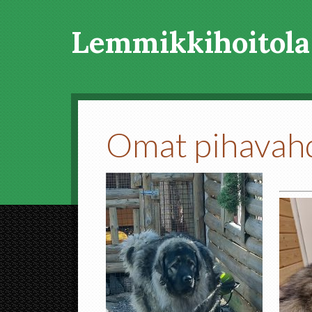
Lemmikkihoitola
Omat pihavahd